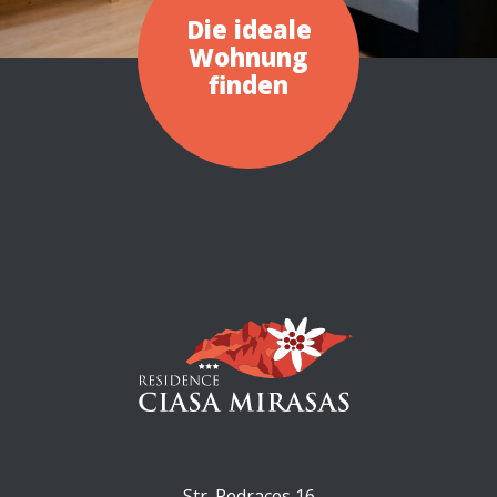
Die ideale
Wohnung
finden
Str. Pedraces 16